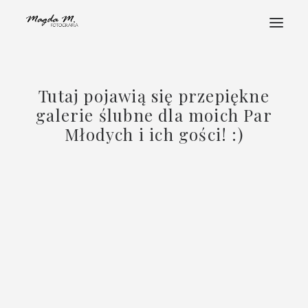
STRONA GŁÓWNA
Tutaj pojawią się przepiękne
POZNAJ MNIE
galerie ślubne dla moich Par
PORTFOLIO
Młodych i ich gości! :)
FOTOHISTORIE
ALBUMY
STREFA KLIENTA
KONTAKT