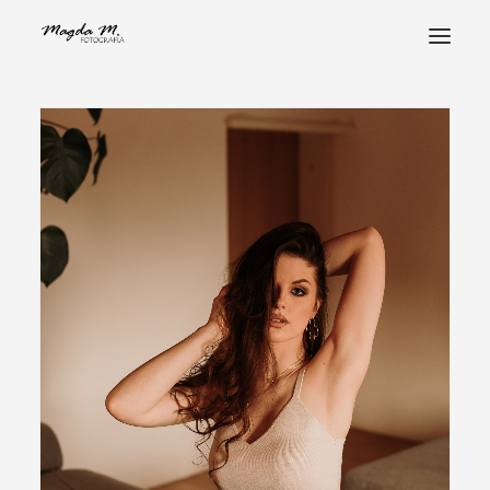
STRONA GŁÓWNA
POZNAJ MNIE
PORTFOLIO
FOTOHISTORIE
ALBUMY
STREFA KLIENTA
KONTAKT