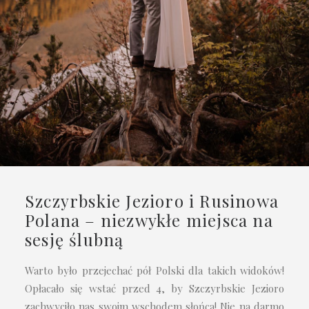
Szczyrbskie Jezioro i Rusinowa
Polana – niezwykłe miejsca na
sesję ślubną
Warto było przejechać pół Polski dla takich widoków!
Opłacało się wstać przed 4, by Szczyrbskie Jezioro
zachwyciło nas swoim wschodem słońca! Nie na darmo