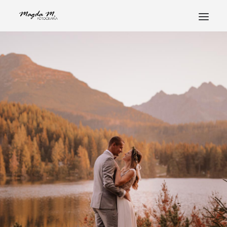
STRONA GŁÓWNA
POZNAJ MNIE
PORTFOLIO
FOTOHISTORIE
ALBUMY
STREFA KLIENTA
KONTAKT