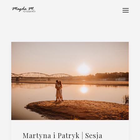
STRONA GŁÓWNA
POZNAJ MNIE
PORTFOLIO
FOTOHISTORIE
ALBUMY
STREFA KLIENTA
KONTAKT
Martyna i Patryk | Sesja