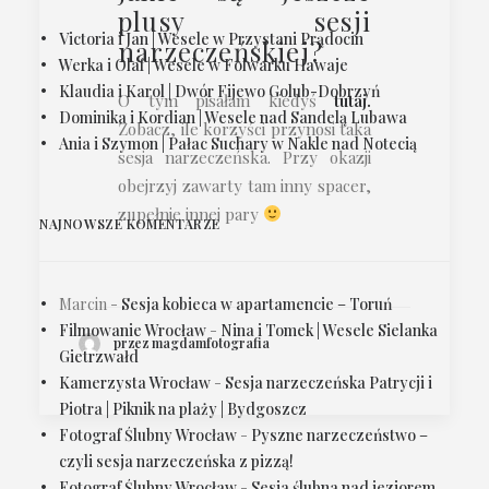
plusy sesji
Victoria i Jan | Wesele w Przystani Prądocin
narzeczeńskiej?
Werka i Olaf | Wesele w Folwarku Hawaje
Klaudia i Karol | Dwór Fijewo Golub-Dobrzyń
O tym pisałam kiedyś
tutaj.
Dominika i Kordian | Wesele nad Sandelą Lubawa
Zobacz, ile korzyści przynosi taka
Ania i Szymon | Pałac Suchary w Nakle nad Notecią
sesja narzeczeńska. Przy okazji
obejrzyj zawarty tam inny spacer,
zupełnie innej pary
NAJNOWSZE KOMENTARZE
Marcin
-
Sesja kobieca w apartamencie – Toruń
Filmowanie Wrocław
-
Nina i Tomek | Wesele Sielanka
przez magdamfotografia
Gietrzwałd
Kamerzysta Wrocław
-
Sesja narzeczeńska Patrycji i
Piotra | Piknik na plaży | Bydgoszcz
Fotograf Ślubny Wrocław
-
Pyszne narzeczeństwo –
czyli sesja narzeczeńska z pizzą!
Fotograf Ślubny Wrocław
-
Sesja ślubna nad jeziorem