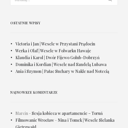
OSTATNIE WPISY
Victoria i Jan | Wesele w Przystani Prądocin
Werka i Olaf | Wesele w Folwarku Hawaje
Klaudia i Karol | Dwór Fijewo Golub-Dobrzyń
Dominika i Kordian | Wesele nad Sandelą Lubawa
Ania i Szymon | Pałac Suchary w Nakle nad Notecią
NAJNOWSZE KOMENTARZE
Marcin
-
Sesja kobieca w apartamencie – Toruń
Filmowanie Wrocław
-
Nina i Tomek | Wesele Sielanka
Gietrzwałd