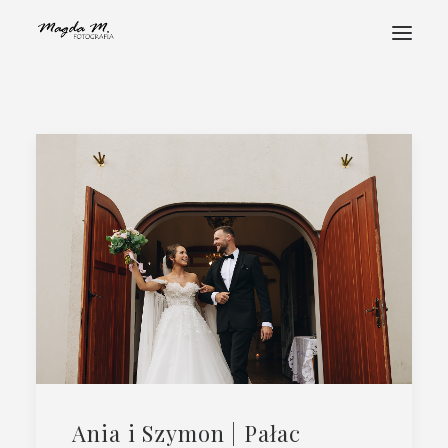
STRONA GŁÓWNA
POZNAJ MNIE
PORTFOLIO
FOTOHISTORIE
ALBUMY
STREFA KLIENTA
KONTAKT
Ania i Szymon | Pałac