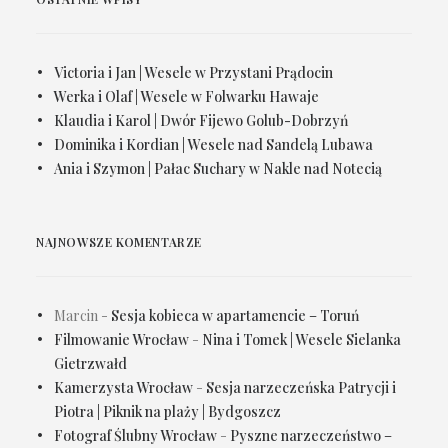
Victoria i Jan | Wesele w Przystani Prądocin
Werka i Olaf | Wesele w Folwarku Hawaje
Klaudia i Karol | Dwór Fijewo Golub-Dobrzyń
Dominika i Kordian | Wesele nad Sandelą Lubawa
Ania i Szymon | Pałac Suchary w Nakle nad Notecią
NAJNOWSZE KOMENTARZE
Marcin
-
Sesja kobieca w apartamencie – Toruń
Filmowanie Wrocław
-
Nina i Tomek | Wesele Sielanka
Gietrzwałd
Kamerzysta Wrocław
-
Sesja narzeczeńska Patrycji i
Piotra | Piknik na plaży | Bydgoszcz
Fotograf Ślubny Wrocław
-
Pyszne narzeczeństwo –