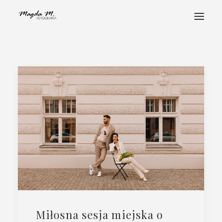
STRONA GŁÓWNA
POZNAJ MNIE
PORTFOLIO
FOTOHISTORIE
ALBUMY
STREFA KLIENTA
KONTAKT
Miłosna sesja miejska o