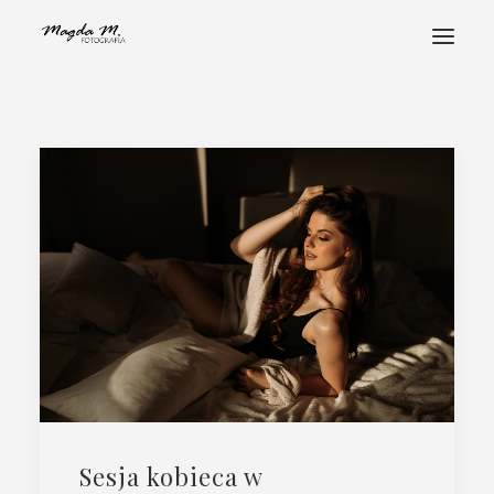
STRONA GŁÓWNA
POZNAJ MNIE
PORTFOLIO
FOTOHISTORIE
ALBUMY
STREFA KLIENTA
KONTAKT
Sesja kobieca w