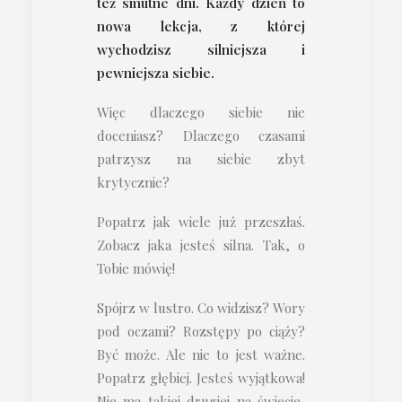
też smutne dni. Każdy dzień to
nowa lekcja, z której
wychodzisz silniejsza i
pewniejsza siebie.
Więc dlaczego siebie nie
doceniasz? Dlaczego czasami
patrzysz na siebie zbyt
krytycznie?
Popatrz jak wiele już przeszłaś.
Zobacz jaka jesteś silna. Tak, o
Tobie mówię!
Spójrz w lustro. Co widzisz? Wory
pod oczami? Rozstępy po ciąży?
Być może. Ale nie to jest ważne.
Popatrz głębiej. Jesteś wyjątkowa!
Nie ma takiej drugiej na świecie,