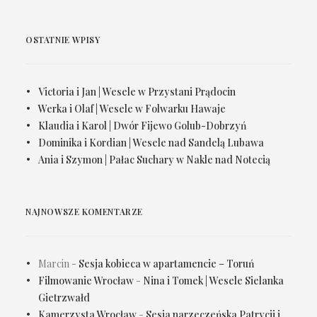
OSTATNIE WPISY
Victoria i Jan | Wesele w Przystani Prądocin
Werka i Olaf | Wesele w Folwarku Hawaje
Klaudia i Karol | Dwór Fijewo Golub-Dobrzyń
Dominika i Kordian | Wesele nad Sandelą Lubawa
Ania i Szymon | Pałac Suchary w Nakle nad Notecią
NAJNOWSZE KOMENTARZE
Marcin
-
Sesja kobieca w apartamencie – Toruń
Filmowanie Wrocław
-
Nina i Tomek | Wesele Sielanka
Gietrzwałd
Kamerzysta Wrocław
-
Sesja narzeczeńska Patrycji i