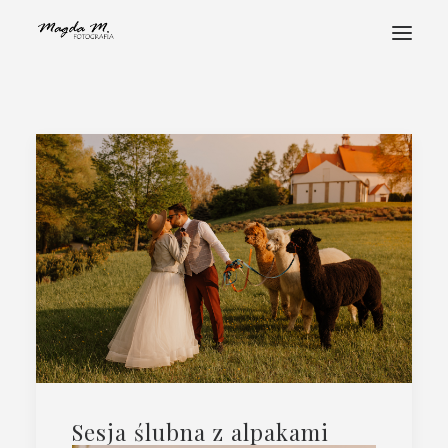
STRONA GŁÓWNA
POZNAJ MNIE
PORTFOLIO
FOTOHISTORIE
ALBUMY
STREFA KLIENTA
KONTAKT
Sesja ślubna z alpakami