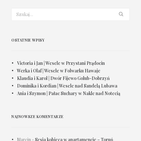
OSTATNIE WPISY
Victoria i Jan | Wesele w Przystani Prądocin
Werka i Olaf | Wesele w Folwarku Hawaje
Klaudia i Karol | Dwór Fijewo Golub-Dobrzyń
Dominika i Kordian | Wesele nad Sandelą Lubawa
Ania i Szymon | Pałac Suchary w Nakle nad Notecią
NAJNOWSZE KOMENTARZE
Marcin
-
Sesja kobieca w apartamencie – Toruń