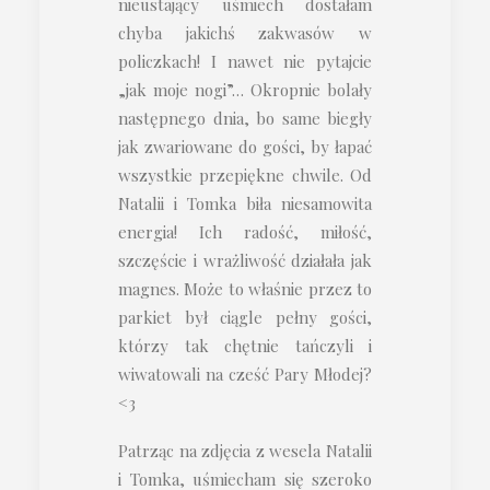
nieustający uśmiech dostałam
chyba jakichś zakwasów w
policzkach! I nawet nie pytajcie
„jak moje nogi”… Okropnie bolały
następnego dnia, bo same biegły
jak zwariowane do gości, by łapać
wszystkie przepiękne chwile. Od
Natalii i Tomka biła niesamowita
energia! Ich radość, miłość,
szczęście i wrażliwość działała jak
magnes. Może to właśnie przez to
parkiet był ciągle pełny gości,
którzy tak chętnie tańczyli i
wiwatowali na cześć Pary Młodej?
<3
Patrząc na zdjęcia z wesela Natalii
i Tomka, uśmiecham się szeroko