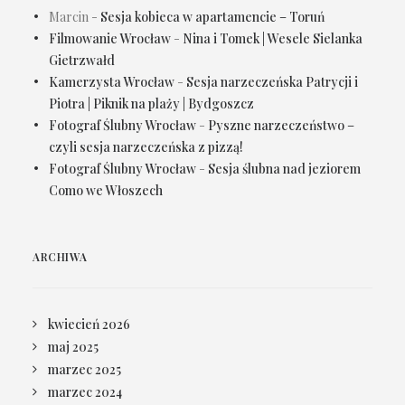
Marcin
-
Sesja kobieca w apartamencie – Toruń
Filmowanie Wrocław
-
Nina i Tomek | Wesele Sielanka
Gietrzwałd
Kamerzysta Wrocław
-
Sesja narzeczeńska Patrycji i
Piotra | Piknik na plaży | Bydgoszcz
Fotograf Ślubny Wrocław
-
Pyszne narzeczeństwo –
czyli sesja narzeczeńska z pizzą!
Fotograf Ślubny Wrocław
-
Sesja ślubna nad jeziorem
Como we Włoszech
ARCHIWA
kwiecień 2026
maj 2025
marzec 2025
marzec 2024