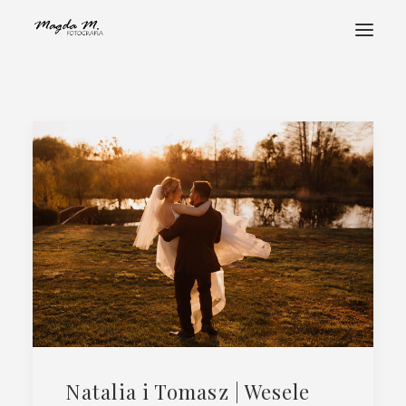
STRONA GŁÓWNA
POZNAJ MNIE
PORTFOLIO
FOTOHISTORIE
ALBUMY
STREFA KLIENTA
KONTAKT
Natalia i Tomasz | Wesele