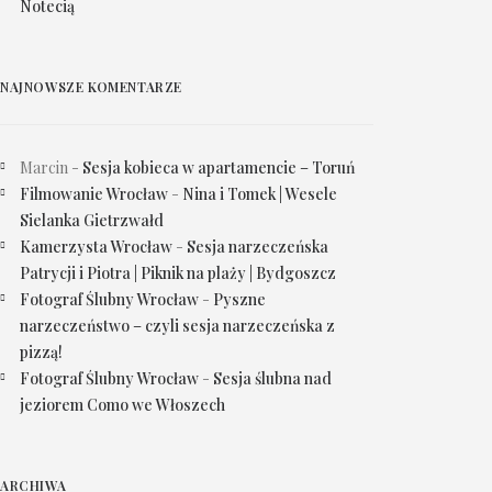
Notecią
NAJNOWSZE KOMENTARZE
Marcin
-
Sesja kobieca w apartamencie – Toruń
Filmowanie Wrocław
-
Nina i Tomek | Wesele
Sielanka Gietrzwałd
Kamerzysta Wrocław
-
Sesja narzeczeńska
Patrycji i Piotra | Piknik na plaży | Bydgoszcz
Fotograf Ślubny Wrocław
-
Pyszne
narzeczeństwo – czyli sesja narzeczeńska z
pizzą!
Fotograf Ślubny Wrocław
-
Sesja ślubna nad
jeziorem Como we Włoszech
ARCHIWA