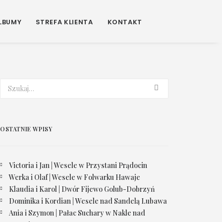
LBUMY
STREFA KLIENTA
KONTAKT
OSTATNIE WPISY
Victoria i Jan | Wesele w Przystani Prądocin
Werka i Olaf | Wesele w Folwarku Hawaje
Klaudia i Karol | Dwór Fijewo Golub-Dobrzyń
Dominika i Kordian | Wesele nad Sandelą Lubawa
Ania i Szymon | Pałac Suchary w Nakle nad